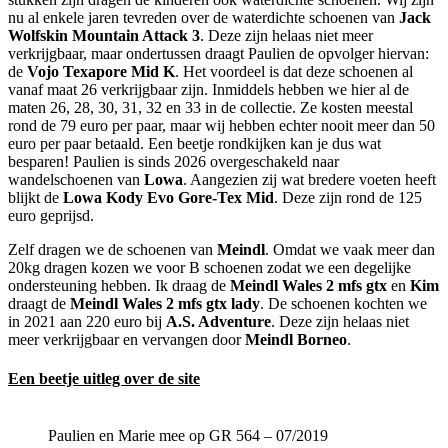
nu al enkele jaren tevreden over de waterdichte schoenen van
Jack
Wolfskin Mountain Attack 3
. Deze zijn helaas niet meer
verkrijgbaar, maar ondertussen draagt Paulien de opvolger hiervan:
de
Vojo Texapore Mid K
. Het voordeel is dat deze schoenen al
vanaf maat 26 verkrijgbaar zijn. Inmiddels hebben we hier al de
maten 26, 28, 30, 31, 32 en 33 in de collectie. Ze kosten meestal
rond de 79 euro per paar, maar wij hebben echter nooit meer dan 50
euro per paar betaald. Een beetje rondkijken kan je dus wat
besparen! Paulien is sinds 2026 overgeschakeld naar
wandelschoenen van
Lowa
. Aangezien zij wat bredere voeten heeft
blijkt de
Lowa Kody Evo Gore-Tex Mid
. Deze zijn rond de 125
euro geprijsd.
Zelf dragen we de schoenen van
Meindl
. Omdat we vaak meer dan
20kg dragen kozen we voor B schoenen zodat we een degelijke
ondersteuning hebben. Ik draag de
Meindl Wales 2 mfs gtx
en
Kim
draagt de
Meindl Wales 2 mfs gtx lady
. De schoenen kochten we
in 2021 aan 220 euro bij
A.S. Adventure
. Deze zijn helaas niet
meer verkrijgbaar en vervangen door
Meindl Borneo
.
Een beetje uitleg over de site
Paulien en Marie mee op GR 564 – 07/2019