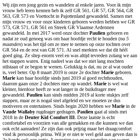
Wij zijn een jong gezin en wandelen al enkele jaren. Voor ik mijn
vrouw heb leren kennen heb ik zelf GR 561, GR 57, GR 564, GR
563, GR 573 en Voettocht in Pajottenland gewandeld. Samen met
mijn vrouw en voor onze kinderen geboren werden hebben we GR
573, GR 571, GR 561 en Streek GR Vlaamse Ardennen
gewandeld. In mei 2017 werd onze dochter
Paulien
geboren en
nadat ze oud genoeg was om haar hoofdje recht te houden (
na 5
maanden
) was het tijd om ze mee te nemen op onze tochten over
GR 564 en de rest van GR 571. Al snel merkten we dat dit héél
goed ging. Ze sliep enorm veel en was altijd tevreden zolang we aan
het stappen waren. Enig nadeel was dat we niet lang mochten
stilstaan of ze begon te wenen. Gelukkig is dat, nu ze al wat ouder
is, veel beter. Op 8 maart 2019 is onze 2e dochter
Marie
geboren.
Marie
kan haar hoofdje sinds juni 2019 al goed rechthouden,
daarom gaan onze 2 dochters mee op wandel.
Marie
is wel wat
kleiner, hierdoor heeft ze wat langer in de buikdrager mee
gewandeld.
Paulien
kan sinds midden 2019 al korte stukjes zelf
stappen, maar ze is nogal snel afgeleid en we moeten ze dus
motiveren en entertainen. Sinds begin 2020 hebben we
Marie
in de
Vaude Wallaby
rugdrager gedragen.
Paulien
gaat al sinds mei
2018 in de
Deuter Kid Comfort III
. Deze laatste is echt
comfortabel en voorzien van alle gemakken en die kunnen we dan
ook echt aanraden! Ze zijn dan ook prijzig maar het draagcomfort
vind ik persoonlijk prima. Wil je er niet te veel geld aan geven dan is
2e hands ook een optie. Aangezien we er zo tevreden van waren