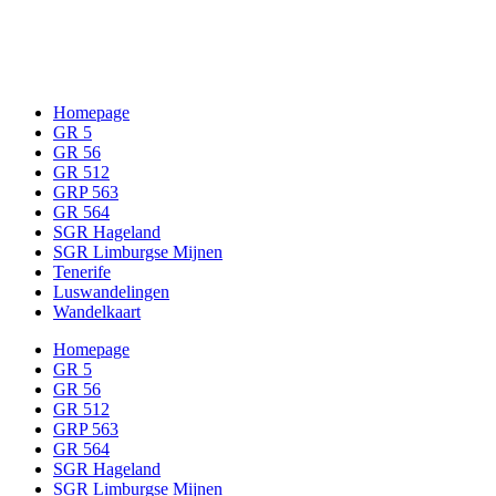
Op (GR) wandel met kinderen…
Homepage
GR 5
GR 56
GR 512
GRP 563
GR 564
SGR Hageland
SGR Limburgse Mijnen
Tenerife
Luswandelingen
Wandelkaart
Homepage
GR 5
GR 56
GR 512
GRP 563
GR 564
SGR Hageland
SGR Limburgse Mijnen