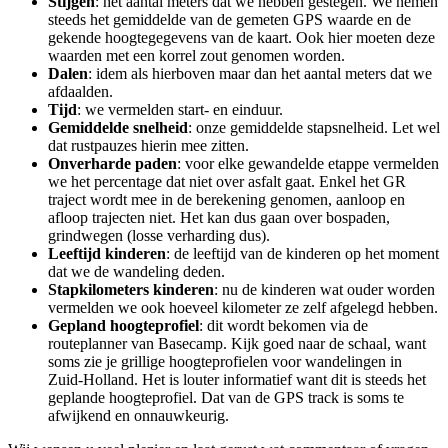
Stijgen
: het aantal meters dat we hebben gestegen. We nemen
steeds het gemiddelde van de gemeten GPS waarde en de
gekende hoogtegegevens van de kaart. Ook hier moeten deze
waarden met een korrel zout genomen worden.
Dalen
: idem als hierboven maar dan het aantal meters dat we
afdaalden.
Tijd
: we vermelden start- en einduur.
Gemiddelde snelheid
: onze gemiddelde stapsnelheid. Let wel
dat rustpauzes hierin mee zitten.
Onverharde paden
: voor elke gewandelde etappe vermelden
we het percentage dat niet over asfalt gaat. Enkel het GR
traject wordt mee in de berekening genomen, aanloop en
afloop trajecten niet. Het kan dus gaan over bospaden,
grindwegen (losse verharding dus).
Leeftijd kinderen
: de leeftijd van de kinderen op het moment
dat we de wandeling deden.
Stapkilometers kinderen
: nu de kinderen wat ouder worden
vermelden we ook hoeveel kilometer ze zelf afgelegd hebben.
Gepland hoogteprofiel
: dit wordt bekomen via de
routeplanner van Basecamp. Kijk goed naar de schaal, want
soms zie je grillige hoogteprofielen voor wandelingen in
Zuid-Holland. Het is louter informatief want dit is steeds het
geplande hoogteprofiel. Dat van de GPS track is soms te
afwijkend en onnauwkeurig.