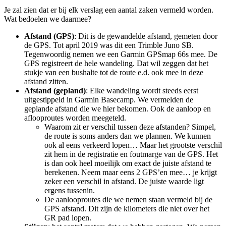
Je zal zien dat er bij elk verslag een aantal zaken vermeld worden.
Wat bedoelen we daarmee?
Afstand (GPS)
: Dit is de gewandelde afstand, gemeten door
de GPS. Tot april 2019 was dit een Trimble Juno SB.
Tegenwoordig nemen we een Garmin GPSmap 66s mee. De
GPS registreert de hele wandeling. Dat wil zeggen dat het
stukje van een bushalte tot de route e.d. ook mee in deze
afstand zitten.
Afstand (gepland)
: Elke wandeling wordt steeds eerst
uitgestippeld in Garmin Basecamp. We vermelden de
geplande afstand die we hier bekomen. Ook de aanloop en
aflooproutes worden meegeteld.
Waarom zit er verschil tussen deze afstanden? Simpel,
de route is soms anders dan we plannen. We kunnen
ook al eens verkeerd lopen… Maar het grootste verschil
zit hem in de registratie en foutmarge van de GPS. Het
is dan ook heel moeilijk om exact de juiste afstand te
berekenen. Neem maar eens 2 GPS’en mee… je krijgt
zeker een verschil in afstand. De juiste waarde ligt
ergens tussenin.
De aanlooproutes die we nemen staan vermeld bij de
GPS afstand. Dit zijn de kilometers die niet over het
GR pad lopen.