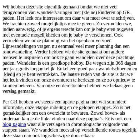
Wij hebben deze site eigenlijk gemaakt omdat we niet veel
terugvonden van wandelervaringen met (kleine) kinderen op GR-
paden. Het leek ons interessant om daar wat meer over te schrijven.
We trachten zoveel mogelijk tips mee te geven. Zo vermelden we,
indien aanwezig, of je ergens terecht kan om je baby eten te geven
met eventuele mogelijkheden om je baby te verschonen. Ook
vermelden we onze planning van het openbaar vervoer.
Lijnwandelingen vragen nu eenmaal veel meer planning dan een
rondwandeling. Verder hebben we de site gemaakt om andere
mensen te inspireren om ook te gaan wandelen over deze prachtige
paden. Wandelen is een goedkope hobby. De wegen zijn 365 dagen
per jaar gratis toegankelijk. Enkel een goed paar wandelschoenen en
-kledij en je bent vertrokken. De laatste reden van de site is dat we
het leuk vinden om onze avonturen te herlezen en ze zo opnieuw te
kunnen beleven. Van onze eerdere tochten hebben we helaas geen
verslag gemaakt.
Per GR hebben we steeds een aparte pagina met wat summiere
informatie, onze etappe-indeling en de gelopen etappes. Zo is het
gemakkelijker om een overzicht te bewaren. Zowel boven- als
onderaan kan je de links vinden naar deze pagina’s. Er is ook een
blog-pagina
waar alle verslagen in chronologische volgorde van
stappen staan. We wandelen meestal op verschillende routes tegelijk,
deze staan dan ook logischerwijze door elkaar.