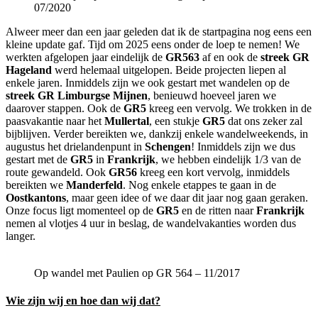
07/2020
Alweer meer dan een jaar geleden dat ik de startpagina nog eens een
kleine update gaf. Tijd om 2025 eens onder de loep te nemen! We
werkten afgelopen jaar eindelijk de
GR563
af en ook de
streek GR
Hageland
werd helemaal uitgelopen. Beide projecten liepen al
enkele jaren. Inmiddels zijn we ook gestart met wandelen op de
streek GR Limburgse Mijnen
, benieuwd hoeveel jaren we
daarover stappen. Ook de
GR5
kreeg een vervolg. We trokken in de
paasvakantie naar het
Mullertal
, een stukje
GR5
dat ons zeker zal
bijblijven. Verder bereikten we, dankzij enkele wandelweekends, in
augustus het drielandenpunt in
Schengen
! Inmiddels zijn we dus
gestart met de
GR5
in
Frankrijk
, we hebben eindelijk 1/3 van de
route gewandeld. Ook
GR56
kreeg een kort vervolg, inmiddels
bereikten we
Manderfeld
. Nog enkele etappes te gaan in de
Oostkantons
, maar geen idee of we daar dit jaar nog gaan geraken.
Onze focus ligt momenteel op de
GR5
en de ritten naar
Frankrijk
nemen al vlotjes 4 uur in beslag, de wandelvakanties worden dus
langer.
Op wandel met Paulien op GR 564 – 11/2017
Wie zijn wij en hoe dan wij dat?