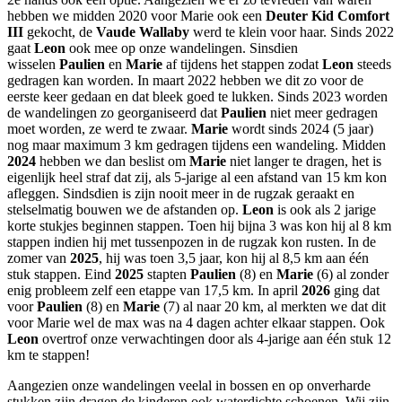
hebben we midden 2020 voor Marie ook een
Deuter Kid Comfort
III
gekocht, de
Vaude Wallaby
werd te klein voor haar. Sinds 2022
gaat
Leon
ook mee op onze wandelingen. Sinsdien
wisselen
Paulien
en
Marie
af tijdens het stappen zodat
Leon
steeds
gedragen kan worden. In maart 2022 hebben we dit zo voor de
eerste keer gedaan en dat bleek goed te lukken. Sinds 2023 worden
de wandelingen zo georganiseerd dat
Paulien
niet meer gedragen
moet worden, ze werd te zwaar.
Marie
wordt sinds 2024 (5 jaar)
nog maar maximum 3 km gedragen tijdens een wandeling. Midden
2024
hebben we dan beslist om
Marie
niet langer te dragen, het is
eigenlijk heel straf dat zij, als 5-jarige al een afstand van 15 km kon
afleggen. Sindsdien is zijn nooit meer in de rugzak geraakt en
stelselmatig bouwen we de afstanden op.
Leon
is ook als 2 jarige
korte stukjes beginnen stappen. Toen hij bijna 3 was kon hij al 8 km
stappen indien hij met tussenpozen in de rugzak kon rusten. In de
zomer van
2025
, hij was toen 3,5 jaar, kon hij al 8,5 km aan één
stuk stappen. Eind
2025
stapten
Paulien
(8) en
Marie
(6) al zonder
enig probleem zelf een etappe van 17,5 km. In april
2026
ging dat
voor
Paulien
(8) en
Marie
(7) al naar 20 km, al merkten we dat dit
voor Marie wel de max was na 4 dagen achter elkaar stappen. Ook
Leon
overtrof onze verwachtingen door als 4-jarige aan één stuk 12
km te stappen!
Aangezien onze wandelingen veelal in bossen en op onverharde
stukken zijn dragen de kinderen ook waterdichte schoenen. Wij zijn