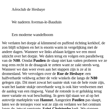
Aéroclub de Hesbaye
We naderen Avernas-le-Bauduin
Een moderne wandelboom
We verlaten het dorpje al klimmend en puffend richting kerkhof, de
zon blijft schijnen en het is enorm warm in vergelijking met de
andere dagen. Wanneer we links afslaan krijgen we een mooi
uitzicht over het dorpje. We dalen terug en volgen een parallelweg
van de
N80
. Omdat
Paulien
de slaap niet kan vatten proberen we ze
nog eens recht in de draagzak te zetten want ze zakt steeds weg.
Wanneer we dan weer even aan het stappen zijn is ze al in
dromenland. We vervolgen over de
Rue de Hesbaye
: een
halfverharde veldweg achter de vele winkels die langs de
N80
gelegen zijn. Dit moet zowat het saaiste stuk van de hele route zijn,
want het laatste stukje onverharde weg is ook hier verdwenen met
de aanleg van een ringweg. Vanaf de rotonde is er gelukkig terug
meer variatie en wat beschutting. In geen tijd staan we al op het
autovrije marktplein van
Hannut
. Aangezien
Paulien
pas slaapt,
laten we de terrasjes voor wat ze zijn en verlaten we het centrum
langs de, ietwat verstopte,
Saint-Christophe
kerk. We stappen