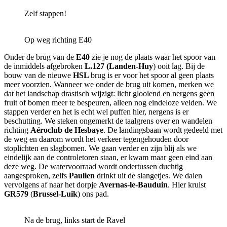
Zelf stappen!
Op weg richting E40
Onder de brug van de
E40
zie je nog de plaats waar het spoor van
de inmiddels afgebroken
L.127 (Landen-Huy
) ooit lag. Bij de
bouw van de nieuwe
HSL
brug is er voor het spoor al geen plaats
meer voorzien. Wanneer we onder de brug uit komen, merken we
dat het landschap drastisch wijzigt: licht glooiend en nergens geen
fruit of bomen meer te bespeuren, alleen nog eindeloze velden. We
stappen verder en het is echt wel puffen hier, nergens is er
beschutting. We steken ongemerkt de taalgrens over en wandelen
richting
Aéroclub de Hesbaye
. De landingsbaan wordt gedeeld met
de weg en daarom wordt het verkeer tegengehouden door
stoplichten en slagbomen. We gaan verder en zijn blij als we
eindelijk aan de controletoren staan, er kwam maar geen eind aan
deze weg. De watervoorraad wordt ondertussen duchtig
aangesproken, zelfs
Paulien
drinkt uit de slangetjes. We dalen
vervolgens af naar het dorpje
Avernas-le-Bauduin
. Hier kruist
GR579
(
Brussel-Luik
) ons pad.
Na de brug, links start de Ravel