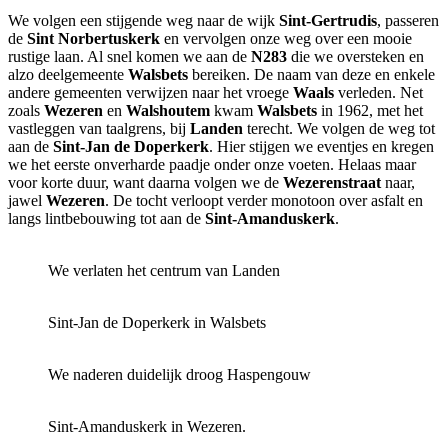
We volgen een stijgende weg naar de wijk
Sint-Gertrudis
, passeren
de
Sint Norbertuskerk
en vervolgen onze weg over een mooie
rustige laan. Al snel komen we aan de
N283
die we oversteken en
alzo deelgemeente
Walsbets
bereiken. De naam van deze en enkele
andere gemeenten verwijzen naar het vroege
Waals
verleden. Net
zoals
Wezeren
en
Walshoutem
kwam
Walsbets
in 1962, met het
vastleggen van taalgrens, bij
Landen
terecht. We volgen de weg tot
aan de
Sint-Jan de Doperkerk
. Hier stijgen we eventjes en kregen
we het eerste onverharde paadje onder onze voeten. Helaas maar
voor korte duur, want daarna volgen we de
Wezerenstraat
naar,
jawel
Wezeren
. De tocht verloopt verder monotoon over asfalt en
langs lintbebouwing tot aan de
Sint-Amanduskerk
.
We verlaten het centrum van Landen
Sint-Jan de Doperkerk in Walsbets
We naderen duidelijk droog Haspengouw
Sint-Amanduskerk in Wezeren.