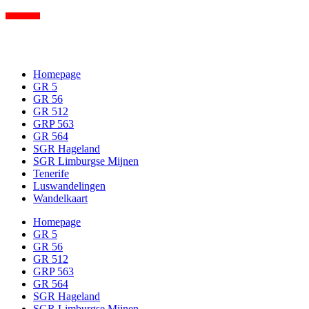
Op (GR) wandel met kinderen…
Homepage
GR 5
GR 56
GR 512
GRP 563
GR 564
SGR Hageland
SGR Limburgse Mijnen
Tenerife
Luswandelingen
Wandelkaart
Homepage
GR 5
GR 56
GR 512
GRP 563
GR 564
SGR Hageland
SGR Limburgse Mijnen