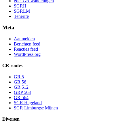
Niet GR wandelingen
SGRH
SGRLM
Tenerife
Meta
Aanmelden
Berichten feed
Reacties feed
WordPress.org
GR routes
GR 5
GR 56
GR 512
GRP 563
GR 564
SGR Hageland
SGR Limburgse Mijnen
Diversen