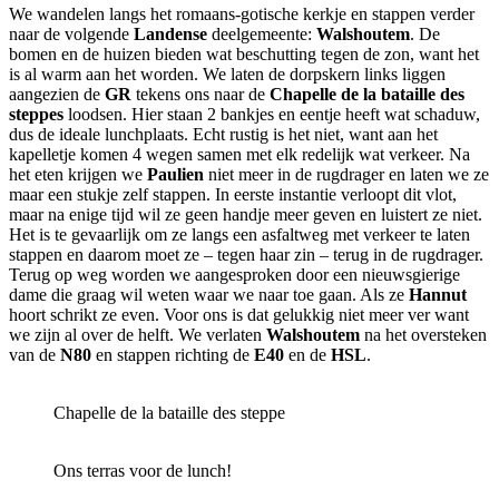
We wandelen langs het romaans-gotische kerkje en stappen verder
naar de volgende
Landense
deelgemeente:
Walshoutem
. De
bomen en de huizen bieden wat beschutting tegen de zon, want het
is al warm aan het worden. We laten de dorpskern links liggen
aangezien de
GR
tekens ons naar de
Chapelle de la bataille des
steppes
loodsen. Hier staan 2 bankjes en eentje heeft wat schaduw,
dus de ideale lunchplaats. Echt rustig is het niet, want aan het
kapelletje komen 4 wegen samen met elk redelijk wat verkeer. Na
het eten krijgen we
Paulien
niet meer in de rugdrager en laten we ze
maar een stukje zelf stappen. In eerste instantie verloopt dit vlot,
maar na enige tijd wil ze geen handje meer geven en luistert ze niet.
Het is te gevaarlijk om ze langs een asfaltweg met verkeer te laten
stappen en daarom moet ze – tegen haar zin – terug in de rugdrager.
Terug op weg worden we aangesproken door een nieuwsgierige
dame die graag wil weten waar we naar toe gaan. Als ze
Hannut
hoort schrikt ze even. Voor ons is dat gelukkig niet meer ver want
we zijn al over de helft.
We verlaten
Walshoutem
na het oversteken
van de
N80
en stappen richting de
E40
en de
HSL
.
Chapelle de la bataille des steppe
Ons terras voor de lunch!