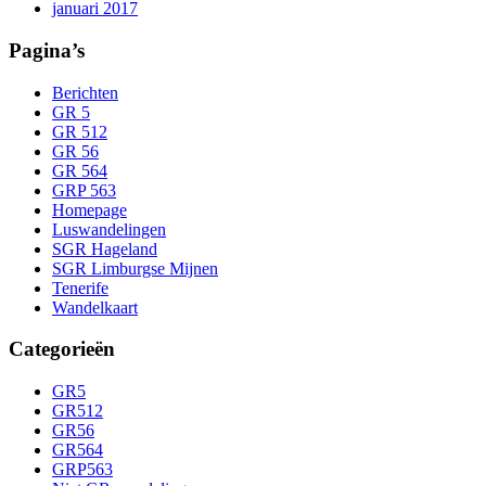
januari 2017
Pagina’s
Berichten
GR 5
GR 512
GR 56
GR 564
GRP 563
Homepage
Luswandelingen
SGR Hageland
SGR Limburgse Mijnen
Tenerife
Wandelkaart
Categorieën
GR5
GR512
GR56
GR564
GRP563