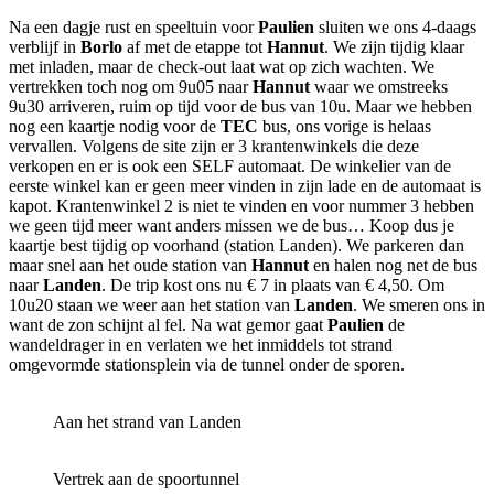
Na een dagje rust en speeltuin voor
Paulien
sluiten we ons 4-daags
verblijf in
Borlo
af met de etappe tot
Hannut
. We zijn tijdig klaar
met inladen, maar de check-out laat wat op zich wachten. We
vertrekken toch nog om 9u05 naar
Hannut
waar we omstreeks
9u30 arriveren, ruim op tijd voor de bus van 10u. Maar we hebben
nog een kaartje nodig voor de
TEC
bus, ons vorige is helaas
vervallen. Volgens de site zijn er 3 krantenwinkels die deze
verkopen en er is ook een SELF automaat. De winkelier van de
eerste winkel kan er geen meer vinden in zijn lade en de automaat is
kapot. Krantenwinkel 2 is niet te vinden en voor nummer 3 hebben
we geen tijd meer want anders missen we de bus… Koop dus je
kaartje best tijdig op voorhand (station Landen). We parkeren dan
maar snel aan het oude station van
Hannut
en halen nog net de bus
naar
Landen
. De trip kost ons nu € 7 in plaats van € 4,50. Om
10u20 staan we weer aan het station van
Landen
. We smeren ons in
want de zon schijnt al fel. Na wat gemor gaat
Paulien
de
wandeldrager in en
verlaten we het inmiddels tot strand
omgevormde stationsplein via de tunnel onder de sporen.
Aan het strand van Landen
Vertrek aan de spoortunnel