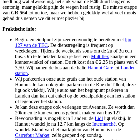
biedt nog wat afwisseling, het stuk vanaf de
E40
duurt lang en is
eentonig, maar gelukkig zijn de wegen heel rustig. De minste etappe
van
GR 564
tot nu toe, maar we hebben gelukkig wel al veel moois
gehad dus nemen we dit er met plezier bij.
Praktische info:
Begin- en eindpunt zijn zeer eenvoudig te bereiken met
lijn
127 van de TEC
. De dienstregeling is frequent op
weekdagen. Tijdens de weekends soms om de 2u of 3u een
bus. Om te te betalen koop je best een
Multiflex
kaartje in een
krantenwinkel of station. De rit kost dan € 2,25 in plaats van €
3,50. Wij namen de bus aan de halte
Hannut Gare
tot
Landen
station
.
Wij parkeerden onze auto gratis aan het oude station van
Hannut. Je kan ook gratis parkeren in de Rue du Tilleul, deze
ligt ook vlakbij. Wil je auto aan het beginpunt parkeren in
Landen dan kan dat enkel op de betaalparking aan het station
of tegenover het station.
Je kan deze etappe ook verlengen tot Avennes. Ze wordt dan
20km en je kan eveneens gebruik maken van bus 127.
Bevoorrading is mogelijk in Landen: de
Lidl
ligt vlakbij. In
Hannut wandel je na 12,7 km langs de
Intermarché
. Op
wandelafstand van het marktplein van Hannut is er de
Carrefour Market
, zelfs geopend op zondag.