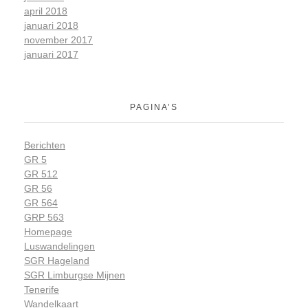
april 2018
januari 2018
november 2017
januari 2017
PAGINA’S
Berichten
GR 5
GR 512
GR 56
GR 564
GRP 563
Homepage
Luswandelingen
SGR Hageland
SGR Limburgse Mijnen
Tenerife
Wandelkaart