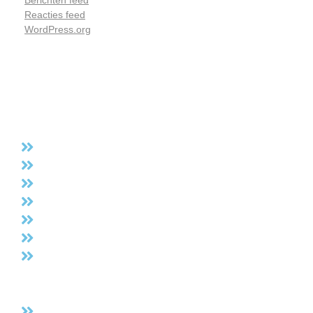
Reacties feed
WordPress.org
GR routes
GR 5
GR 56
GR 512
GRP 563
GR 564
SGR Hageland
SGR Limburgse Mijnen
Diversen
Luswandelingen