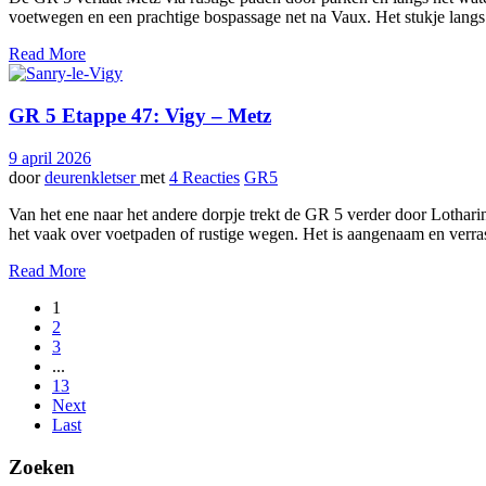
voetwegen en een prachtige bospassage net na Vaux. Het stukje langs d
Read More
GR 5 Etappe 47: Vigy – Metz
9 april 2026
door
deurenkletser
met
4 Reacties
GR5
Van het ene naar het andere dorpje trekt de GR 5 verder door Lothar
het vaak over voetpaden of rustige wegen. Het is aangenaam en verr
Read More
1
2
3
...
13
Next
Last
Zoeken