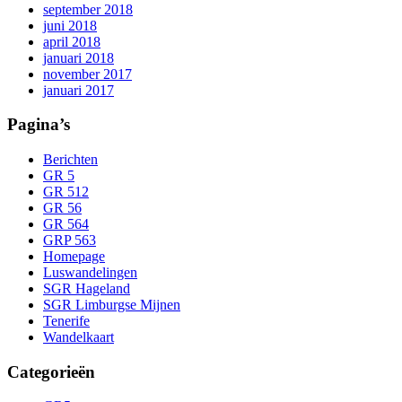
september 2018
juni 2018
april 2018
januari 2018
november 2017
januari 2017
Pagina’s
Berichten
GR 5
GR 512
GR 56
GR 564
GRP 563
Homepage
Luswandelingen
SGR Hageland
SGR Limburgse Mijnen
Tenerife
Wandelkaart
Categorieën