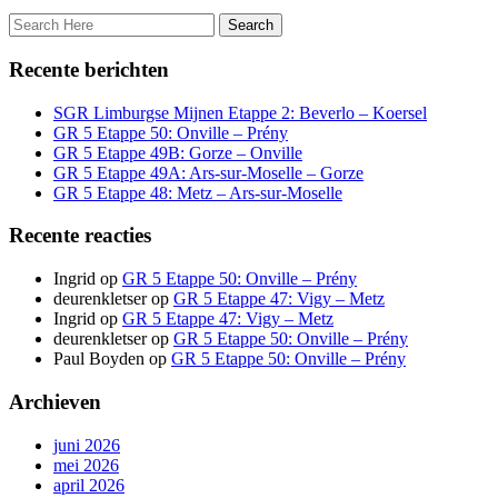
Recente berichten
SGR Limburgse Mijnen Etappe 2: Beverlo – Koersel
GR 5 Etappe 50: Onville – Prény
GR 5 Etappe 49B: Gorze – Onville
GR 5 Etappe 49A: Ars-sur-Moselle – Gorze
GR 5 Etappe 48: Metz – Ars-sur-Moselle
Recente reacties
Ingrid
op
GR 5 Etappe 50: Onville – Prény
deurenkletser
op
GR 5 Etappe 47: Vigy – Metz
Ingrid
op
GR 5 Etappe 47: Vigy – Metz
deurenkletser
op
GR 5 Etappe 50: Onville – Prény
Paul Boyden
op
GR 5 Etappe 50: Onville – Prény
Archieven
juni 2026
mei 2026
april 2026