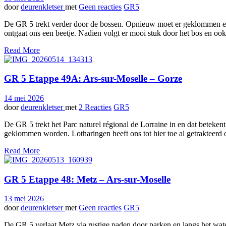
door
deurenkletser
met
Geen reacties
GR5
De GR 5 trekt verder door de bossen. Opnieuw moet er geklommen en 
ontgaat ons een beetje. Nadien volgt er mooi stuk door het bos en ook
Read More
GR 5 Etappe 49A: Ars-sur-Moselle – Gorze
14 mei 2026
door
deurenkletser
met
2 Reacties
GR5
De GR 5 trekt het Parc naturel régional de Lorraine in en dat beteke
geklommen worden. Lotharingen heeft ons tot hier toe al getrakteerd 
Read More
GR 5 Etappe 48: Metz – Ars-sur-Moselle
13 mei 2026
door
deurenkletser
met
Geen reacties
GR5
De GR 5 verlaat Metz via rustige paden door parken en langs het wat