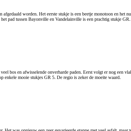
afgedaald worden. Het eerste stukje is een beetje monotoon en het nu
 het pad tussen Bayonville en Vandelainville is een prachtig stukje GR.
nt veel bos en afwisselende onverharde paden. Eerst volgt er nog een v
op enkele mooie stukjes GR 5. De regio is zeker de moeite waard.
er. Het was opnieuw een zeer gevarieerde etappe met veel asfalt, maar 