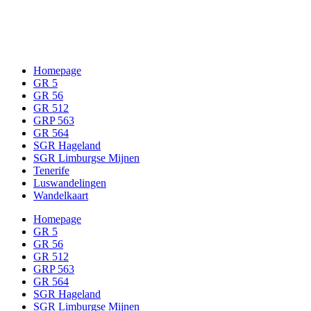
Op (GR) wandel met kinderen…
Homepage
GR 5
GR 56
GR 512
GRP 563
GR 564
SGR Hageland
SGR Limburgse Mijnen
Tenerife
Luswandelingen
Wandelkaart
Homepage
GR 5
GR 56
GR 512
GRP 563
GR 564
SGR Hageland
SGR Limburgse Mijnen