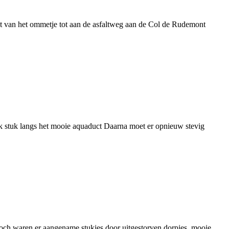
t van het ommetje tot aan de asfaltweg aan de Col de Rudemont
lak stuk langs het mooie aquaduct Daarna moet er opnieuw stevig
toch waren er aangename stukjes door uitgestorven dorpjes, mooie