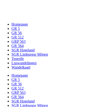
Op (GR) wandel met kinderen…
Homepage
GR 5
GR 56
GR 512
GRP 563
GR 564
SGR Hageland
SGR Limburgse Mijnen
Tenerife
Luswandelingen
Wandelkaart
Homepage
GR 5
GR 56
GR 512
GRP 563
GR 564
SGR Hageland
SGR Limburgse Mijnen