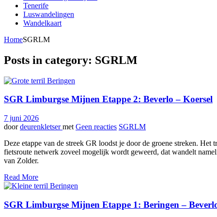
Tenerife
Luswandelingen
Wandelkaart
Home
SGRLM
Posts in category: SGRLM
SGR Limburgse Mijnen Etappe 2: Beverlo – Koersel
7 juni 2026
door
deurenkletser
met
Geen reacties
SGRLM
Deze etappe van de streek GR loodst je door de groene streken. Het tr
fietsroute netwerk zoveel mogelijk wordt geweerd, dat wandelt namel
van Zolder.
Read More
SGR Limburgse Mijnen Etappe 1: Beringen – Beverl