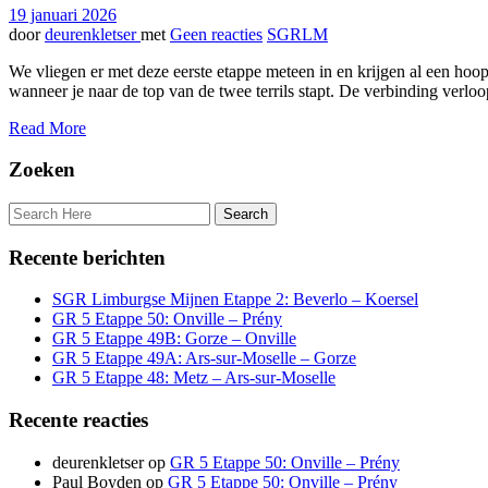
19 januari 2026
door
deurenkletser
met
Geen reacties
SGRLM
We vliegen er met deze eerste etappe meteen in en krijgen al een hoo
wanneer je naar de top van de twee terrils stapt. De verbinding verloo
Read More
Zoeken
Recente berichten
SGR Limburgse Mijnen Etappe 2: Beverlo – Koersel
GR 5 Etappe 50: Onville – Prény
GR 5 Etappe 49B: Gorze – Onville
GR 5 Etappe 49A: Ars-sur-Moselle – Gorze
GR 5 Etappe 48: Metz – Ars-sur-Moselle
Recente reacties
deurenkletser
op
GR 5 Etappe 50: Onville – Prény
Paul Boyden
op
GR 5 Etappe 50: Onville – Prény