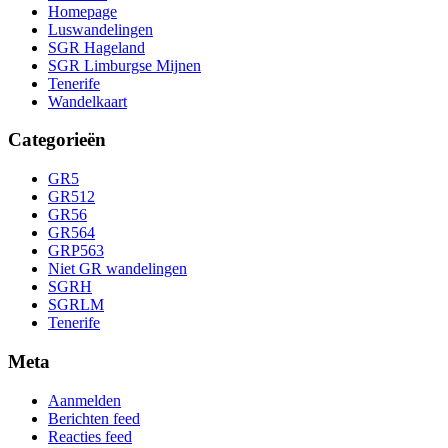
Homepage
Luswandelingen
SGR Hageland
SGR Limburgse Mijnen
Tenerife
Wandelkaart
Categorieën
GR5
GR512
GR56
GR564
GRP563
Niet GR wandelingen
SGRH
SGRLM
Tenerife
Meta
Aanmelden
Berichten feed
Reacties feed