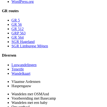
WordPress.org
GR routes
GR 5
GR 56
GR 512
GRP 563
GR 564
SGR Hageland
SGR Limburgse Mijnen
Diversen
Luswandelingen
Tenerife
Wandelkaart
Vlaamse Ardennen
Haspengauw
Wandelen met OSMAnd
Voorbereiding met Basecamp
Wandelen met een baby
Ons verhaal