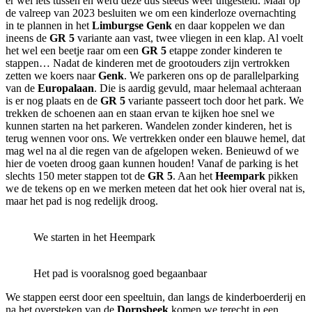
er wel iets tussen en werd deze dus steeds weer uitgesteld. Maar op
de valreep van 2023 besluiten we om een kinderloze overnachting
in te plannen in het
Limburgse Genk
en daar koppelen we dan
ineens de
GR 5
variante aan vast, twee vliegen in een klap. Al voelt
het wel een beetje raar om een
GR 5
etappe zonder kinderen te
stappen… Nadat de kinderen met de grootouders zijn vertrokken
zetten we koers naar
Genk
. We parkeren ons op de parallelparking
van de
Europalaan
. Die is aardig gevuld, maar helemaal achteraan
is er nog plaats en de
GR 5
variante passeert toch door het park. We
trekken de schoenen aan en staan ervan te kijken hoe snel we
kunnen starten na het parkeren. Wandelen zonder kinderen, het is
terug wennen voor ons. We vertrekken onder een blauwe hemel, dat
mag wel na al die regen van de afgelopen weken. Benieuwd of we
hier de voeten droog gaan kunnen houden! Vanaf de parking is het
slechts 150 meter stappen tot de
GR 5
. Aan het
Heempark
pikken
we de tekens op en we merken meteen dat het ook hier overal nat is,
maar het pad is nog redelijk droog.
We starten in het Heempark
Het pad is vooralsnog goed begaanbaar
We stappen eerst door een speeltuin, dan langs de kinderboerderij en
na het oversteken van de
Dorpsbeek
komen we terecht in een