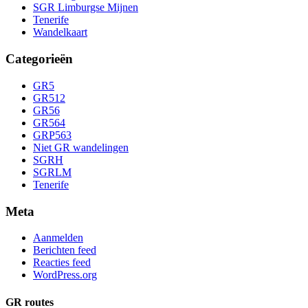
SGR Limburgse Mijnen
Tenerife
Wandelkaart
Categorieën
GR5
GR512
GR56
GR564
GRP563
Niet GR wandelingen
SGRH
SGRLM
Tenerife
Meta
Aanmelden
Berichten feed
Reacties feed
WordPress.org
GR routes