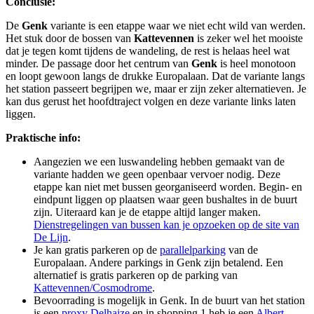
Conclusie:
De
Genk
variante is een etappe waar we niet echt wild van werden.
Het stuk door de bossen van
Kattevennen
is zeker wel het mooiste
dat je tegen komt tijdens de wandeling, de rest is helaas heel wat
minder. De passage door het centrum van
Genk
is heel monotoon
en loopt gewoon langs de drukke Europalaan. Dat de variante langs
het station passeert begrijpen we, maar er zijn zeker alternatieven. Je
kan dus gerust het hoofdtraject volgen en deze variante links laten
liggen.
Praktische info:
Aangezien we een luswandeling hebben gemaakt van de
variante hadden we geen openbaar vervoer nodig. Deze
etappe kan niet met bussen georganiseerd worden. Begin- en
eindpunt liggen op plaatsen waar geen bushaltes in de buurt
zijn. Uiteraard kan je de etappe altijd langer maken.
Dienstregelingen van bussen kan je opzoeken op de site van
De Lijn
.
Je kan gratis parkeren op de
parallelparking
van de
Europalaan. Andere parkings in Genk zijn betalend. Een
alternatief is gratis parkeren op de parking van
Kattevennen/Cosmodrome
.
Bevoorrading is mogelijk in Genk. In de buurt van het station
is een
proxy Delhaize
en in shopping 1 heb je een
Albert