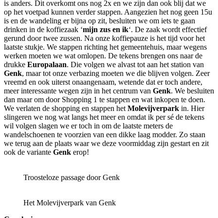
is anders. Dit overkomt ons nog 2x en we zijn dan ook blij dat we
op het voetpad kunnen verder stappen. Aangezien het nog geen 15u
is en de wandeling er bijna op zit, besluiten we om iets te gaan
drinken in de koffiezaak ‘
mijn zus en ik
‘. De zaak wordt effectief
gerund door twee zussen. Na onze koffiepauze is het tijd voor het
laatste stukje. We stappen richting het gemeentehuis, maar wegens
werken moeten we wat omlopen. De tekens brengen ons naar de
drukke
Europalaan
. Die volgen we alvast tot aan het station van
Genk
, maar tot onze verbazing moeten we die blijven volgen. Zeer
vreemd en ook uiterst onaangenaam, wetende dat er toch andere,
meer interessante wegen zijn in het centrum van
Genk
. We besluiten
dan maar om door Shopping 1 te stappen en wat inkopen te doen.
We verlaten de shopping en stappen het
Molevijverpark
in. Hier
slingeren we nog wat langs het meer en omdat ik per sé de tekens
wil volgen slagen we er toch in om de laatste meters de
wandelschoenen te voorzien van een dikke laag modder. Zo staan
we terug aan de plaats waar we deze voormiddag zijn gestart en zit
ook de variante
Genk
erop!
Troosteloze passage door Genk
Het Molevijverpark van Genk