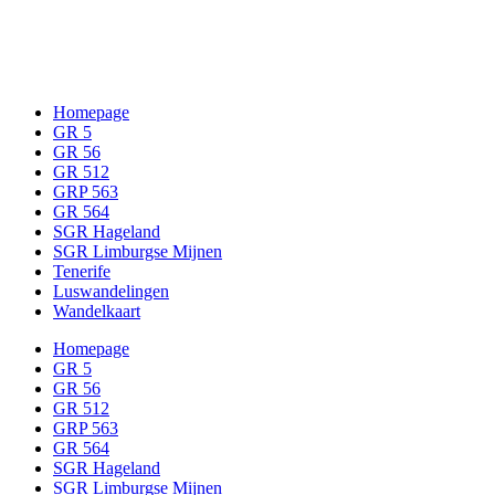
Op (GR) wandel met kinderen…
Homepage
GR 5
GR 56
GR 512
GRP 563
GR 564
SGR Hageland
SGR Limburgse Mijnen
Tenerife
Luswandelingen
Wandelkaart
Homepage
GR 5
GR 56
GR 512
GRP 563
GR 564
SGR Hageland
SGR Limburgse Mijnen