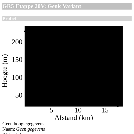
GR5 Etappe 20V: Genk Variant
Profiel
200
Hoogte (m)
150
100
50
5
10
15
Afstand (km)
Geen hoogtegegevens
Naam:
Geen gegevens