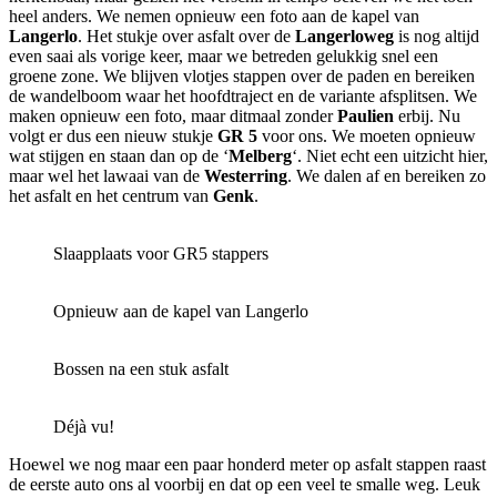
heel anders. We nemen opnieuw een foto aan de kapel van
Langerlo
. Het stukje over asfalt over de
Langerloweg
is nog altijd
even saai als vorige keer, maar we betreden gelukkig snel een
groene zone. We blijven vlotjes stappen over de paden en bereiken
de wandelboom waar het hoofdtraject en de variante afsplitsen. We
maken opnieuw een foto, maar ditmaal zonder
Paulien
erbij. Nu
volgt er dus een nieuw stukje
GR 5
voor ons. We moeten opnieuw
wat stijgen en staan dan op de ‘
Melberg
‘. Niet echt een uitzicht hier,
maar wel het lawaai van de
Westerring
. We dalen af en bereiken zo
het asfalt en het centrum van
Genk
.
Slaapplaats voor GR5 stappers
Opnieuw aan de kapel van Langerlo
Bossen na een stuk asfalt
Déjà vu!
Hoewel we nog maar een paar honderd meter op asfalt stappen raast
de eerste auto ons al voorbij en dat op een veel te smalle weg. Leuk