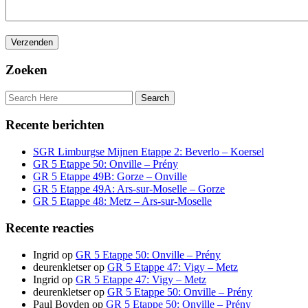
Zoeken
Recente berichten
SGR Limburgse Mijnen Etappe 2: Beverlo – Koersel
GR 5 Etappe 50: Onville – Prény
GR 5 Etappe 49B: Gorze – Onville
GR 5 Etappe 49A: Ars-sur-Moselle – Gorze
GR 5 Etappe 48: Metz – Ars-sur-Moselle
Recente reacties
Ingrid
op
GR 5 Etappe 50: Onville – Prény
deurenkletser
op
GR 5 Etappe 47: Vigy – Metz
Ingrid
op
GR 5 Etappe 47: Vigy – Metz
deurenkletser
op
GR 5 Etappe 50: Onville – Prény
Paul Boyden
op
GR 5 Etappe 50: Onville – Prény