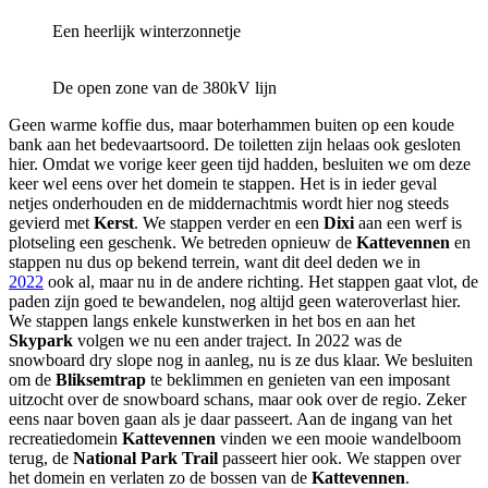
Een heerlijk winterzonnetje
De open zone van de 380kV lijn
Geen warme koffie dus, maar boterhammen buiten op een koude
bank aan het bedevaartsoord. De toiletten zijn helaas ook gesloten
hier. Omdat we vorige keer geen tijd hadden, besluiten we om deze
keer wel eens over het domein te stappen. Het is in ieder geval
netjes onderhouden en de middernachtmis wordt hier nog steeds
gevierd met
Kerst
. We stappen verder en een
Dixi
aan een werf is
plotseling een geschenk. We betreden opnieuw de
Kattevennen
en
stappen nu dus op bekend terrein, want dit deel deden we in
2022
ook al, maar nu in de andere richting. Het stappen gaat vlot, de
paden zijn goed te bewandelen, nog altijd geen wateroverlast hier.
We stappen langs enkele kunstwerken in het bos en aan het
Skypark
volgen we nu een ander traject. In 2022 was de
snowboard dry slope nog in aanleg, nu is ze dus klaar. We besluiten
om de
Bliksemtrap
te beklimmen en genieten van een imposant
uitzocht over de snowboard schans, maar ook over de regio. Zeker
eens naar boven gaan als je daar passeert. Aan de ingang van het
recreatiedomein
Kattevennen
vinden we een mooie wandelboom
terug, de
National Park Trail
passeert hier ook. We stappen over
het domein en verlaten zo de bossen van de
Kattevennen
.