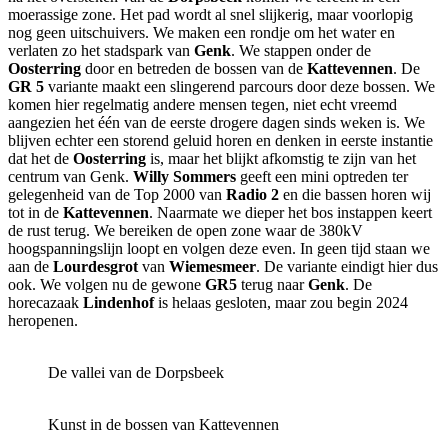
moerassige zone. Het pad wordt al snel slijkerig, maar voorlopig
nog geen uitschuivers. We maken een rondje om het water en
verlaten zo het stadspark van
Genk
. We stappen onder de
Oosterring
door en betreden de bossen van de
Kattevennen
. De
GR 5
variante maakt een slingerend parcours door deze bossen. We
komen hier regelmatig andere mensen tegen, niet echt vreemd
aangezien het één van de eerste drogere dagen sinds weken is. We
blijven echter een storend geluid horen en denken in eerste instantie
dat het de
Oosterring
is, maar het blijkt afkomstig te zijn van het
centrum van Genk.
Willy Sommers
geeft een mini optreden ter
gelegenheid van de Top 2000 van
Radio 2
en die bassen horen wij
tot in de
Kattevennen
. Naarmate we dieper het bos instappen keert
de rust terug. We bereiken de open zone waar de 380kV
hoogspanningslijn loopt en volgen deze even. In geen tijd staan we
aan de
Lourdesgrot
van
Wiemesmeer
. De variante eindigt hier dus
ook. We volgen nu de gewone
GR5
terug naar
Genk
. De
horecazaak
Lindenhof
is helaas gesloten, maar zou begin 2024
heropenen.
De vallei van de Dorpsbeek
Kunst in de bossen van Kattevennen